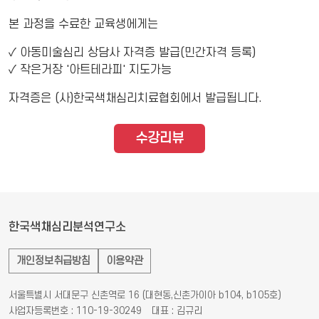
본 과정을 수료한 교육생에게는
✓ 아동미술심리 상담사 자격증 발급(민간자격 등록)
✓ 작은거장 '아트테라피' 지도가능
자격증은 (사)한국색채심리치료협회에서 발급됩니다.
수강리뷰
한국색채심리분석연구소
개인정보취급방침
이용약관
서울특별시 서대문구 신촌역로 16 (대현동,신촌가이아 b104, b105호)
사업자등록번호 : 110-19-30249
대표 : 김규리