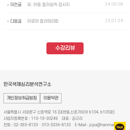
24.06.08
이전글
유. 아동 컬러성격 검사지
23.01.24
다음글
아로마 컬러테라피
수강리뷰
한국색채심리분석연구소
개인정보취급방침
이용약관
서울특별시 서대문구 신촌역로 16 (대현동,신촌가이아 b104, b105호)
사업자등록번호 : 110-19-30249
대표 : 김규리
전화 : 02-365-8133 · 010-5334-8133
E-Mail : jcpa@hanmail.net