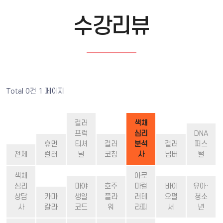
수강리뷰
Total 0건
1 페이지
컬러
색채
프럭
심리
DNA
휴먼
티셔
컬러
분석
컬러
퍼스
전체
컬러
널
코칭
사
넘버
털
색채
아로
심리
마야
호주
마컬
바이
유아·
상담
카마
생일
플라
러테
오펄
청소
사
칼라
코드
워
라피
서
년