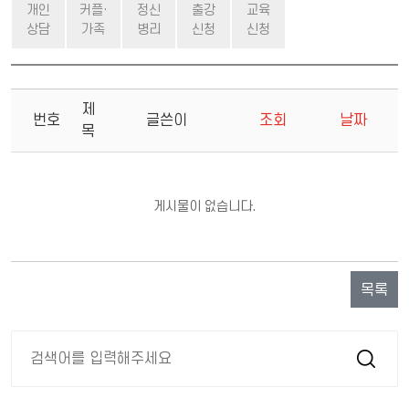
개인
커플·
정신
출강
교육
상담
가족
병리
신청
신청
제
번호
글쓴이
조회
날짜
목
게시물이 없습니다.
목록