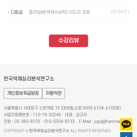
26.04.21
다음글
컬러넘버(색채수비학) 지도자 과정
수강리뷰
한국색채심리분석연구소
개인정보취급방침
이용약관
서울특별시 서대문구 신촌역로 16 (대현동,신촌가이아 b104, b105호)
사업자등록번호 : 110-19-30249
대표 : 김규리
전화 : 02-365-8133 · 010-5334-8133
E-Mail : jcpa@hanmail.net
COPYRIGHT ©
한국색채심리분석연구소
ALL RIGHTS RESERVED.