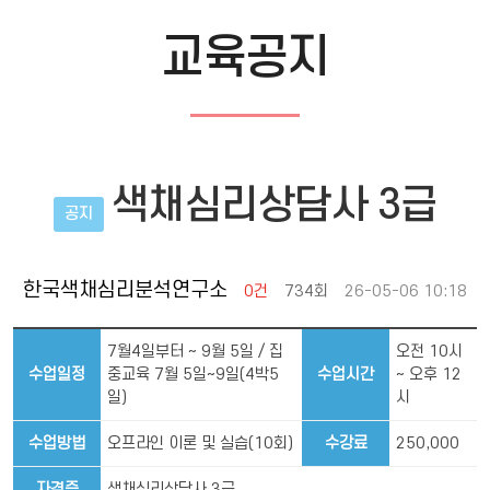
교육공지
색채심리상담사 3급
공지
한국색채심리분석연구소
0건
734회
26-05-06 10:18
7월4일부터 ~ 9월 5일 / 집
오전 10시
수업일정
중교육 7월 5일~9일(4박5
수업시간
~ 오후 12
일)
시
수업방법
오프라인 이론 및 실습(10회)
수강료
250,000
자격증
색채심리상담사 3급