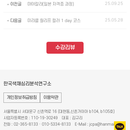
25.09.25
이전글
마야칼라(일본 자격증 과정)
25.05.28
다음글
미라클 릴리프 컬러 1 day 코스
수강리뷰
한국색채심리분석연구소
개인정보취급방침
이용약관
서울특별시 서대문구 신촌역로 16 (대현동,신촌가이아 b104, b105호)
사업자등록번호 : 110-19-30249
대표 : 김규리
전화 : 02-365-8133 · 010-5334-8133
E-Mail : jcpa@hanmail.net