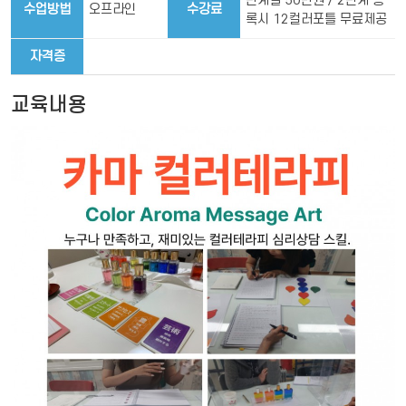
단계별 50만원 / 2단계 등
수업방법
오프라인
수강료
록시 12컬러포틀 무료제공
자격증
교육내용