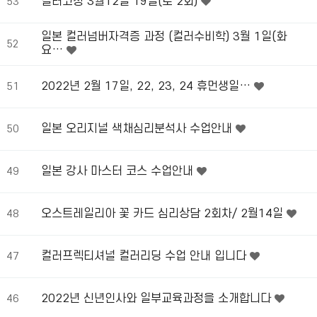
컬러코칭 3월12일 19일(토 2회)
53
일본 컬러넘버자격증 과정 (컬러수비학) 3월 1일(화
52
요…
2022년 2월 17일, 22, 23, 24 휴먼생일…
51
일본 오리지널 색채심리분석사 수업안내
50
일본 강사 마스터 코스 수업안내
49
오스트레일리아 꽃 카드 심리상담 2회차/ 2월14일
48
컬러프렉티셔널 컬러리딩 수업 안내 입니다
47
2022년 신년인사와 일부교육과정을 소개합니다
46