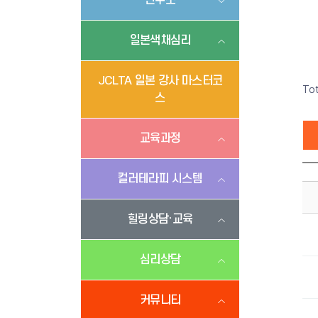
연구소
일본색채심리
JCLTA 일본 강사 마스터코
To
스
교육과정
컬러테라피 시스템
힐링상담·교육
심리상담
커뮤니티