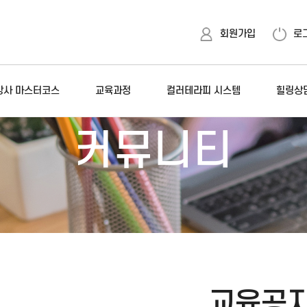
회원가입
로
 강사 마스터코스
교육과정
컬러테라피 시스템
힐링상
커뮤니티
교육공