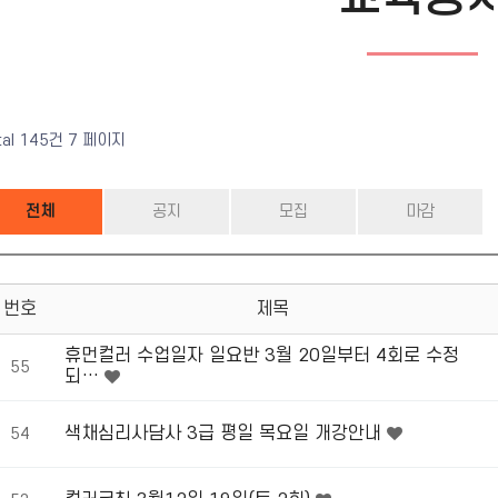
tal 145건
7 페이지
전체
공지
모집
마감
번호
제목
휴먼컬러 수업일자 일요반 3월 20일부터 4회로 수정
55
되…
색채심리사담사 3급 평일 목요일 개강안내
54