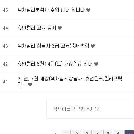
색채심리분석사 수업 안내 입니다
45
휴먼컬러 교육 공지
44
색채심리 상담사 3급 교육날짜 변경
43
휴먼컬러 8월14일(토) 개강일정 안내
42
21년, 7월 개강(색채심리상담사, 휴먼컬러,컬러프럭
41
티…