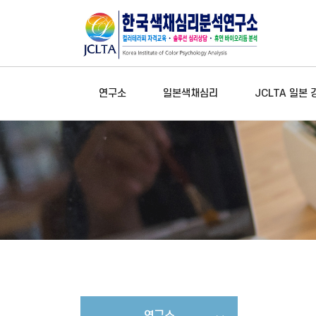
연구소
일본색채심리
JCLTA 일본