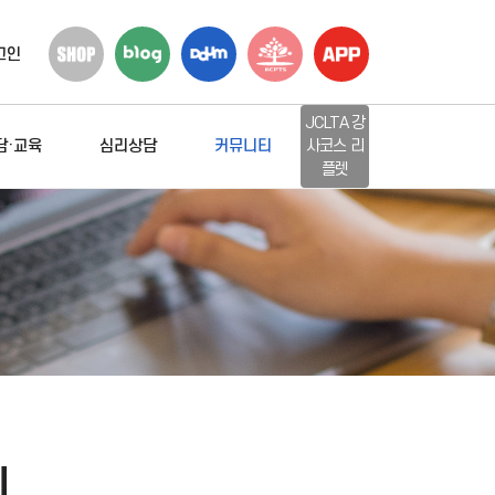
그인
JCLTA 강
담·교육
심리상담
커뮤니티
사코스 리
플렛
지