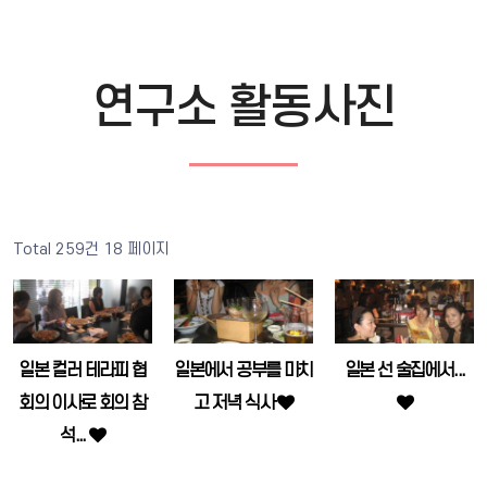
연구소 활동사진
Total 259건
18 페이지
일본 컬러 테라피 협
일본에서 공부를 마치
일본 선 술집에서...
회의 이사로 회의 참
고 저녁 식사
석...