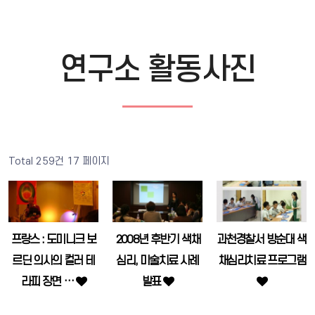
연구소 활동사진
Total 259건
17 페이지
프랑스 : 도미니크 보
2008년 후반기 색채
과천경찰서 방순대 색
르딘 의사의 컬러 테
심리, 미술치료 사례
채심리치료 프로그램
라피 장면 …
발표