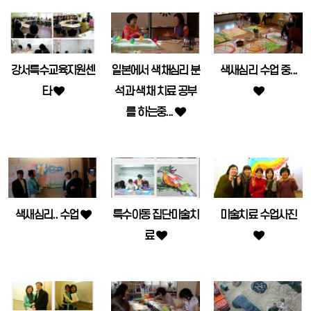
강서특수교육지원센
일본에서 색채심리 분
색새심리 수업 중...
타
석과 색채 치료 공부
를 하는중...
색새심리.. 수업
특수아동 집단미술치
미술치료 수업사진
료