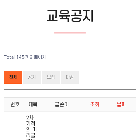
교육공지
Total 145건
9 페이지
전체
공지
모집
마감
번호
제목
글쓴이
조회
날짜
2차
기적
의 미
라클