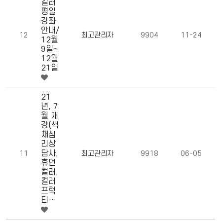
컬러
평일
강좌
안내/
12
최고관리자
9904
11-24
12월
9일~
12월
21일
21
년, 7
월 개
강(색
채심
리상
담사,
11
최고관리자
9918
06-05
휴먼
컬러,
컬러
프럭
티…