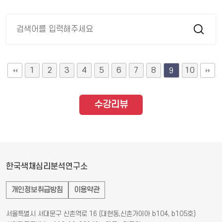
1
2
3
4
5
6
7
8
10
9
수강리뷰
한국색채심리분석연구소
개인정보취급방침
이용약관
서울특별시 서대문구 신촌역로 16 (대현동,신촌가이아 b104, b105호)