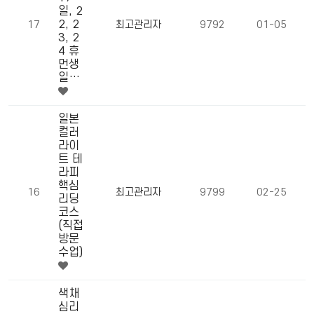
일, 2
2, 2
17
최고관리자
9792
01-05
3, 2
4 휴
먼생
일…
일본
컬러
라이
트 테
라피
핵심
16
최고관리자
9799
02-25
리딩
코스
(직접
방문
수업)
색채
심리