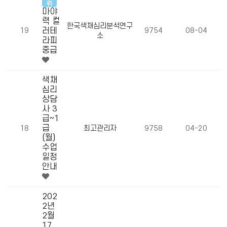
공
지
마야
력 컬
한국색채심리분석연구
19
러테
9754
08-04
소
라피
중급
색채
심리
상담
사 3
급~1
급
18
최고관리자
9758
04-20
(월)
수업
일정
안내
202
2년
2월
17