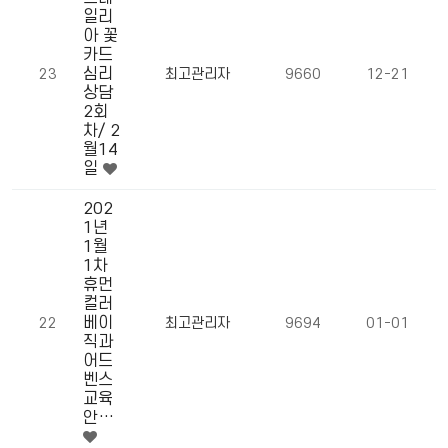
일리
아 꽃
카드
심리
23
최고관리자
9660
12-21
상담
2회
차/ 2
월14
일
202
1년
1월
1차
휴먼
컬러
베이
22
최고관리자
9694
01-01
직과
어드
벤스
교육
안…