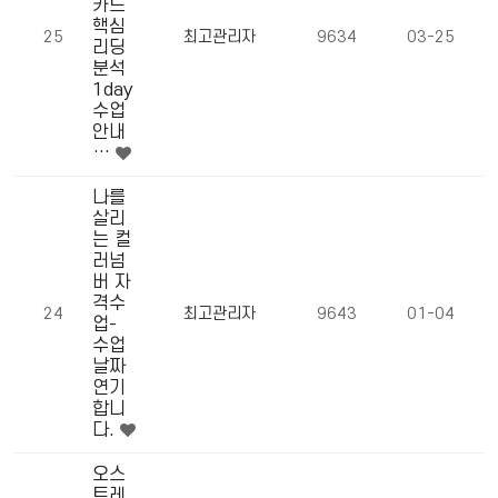
카드
핵심
25
최고관리자
9634
03-25
리딩
분석
1day
수업
안내
…
나를
살리
는 컬
러넘
버 자
격수
24
최고관리자
9643
01-04
업-
수업
날짜
연기
합니
다.
오스
트레