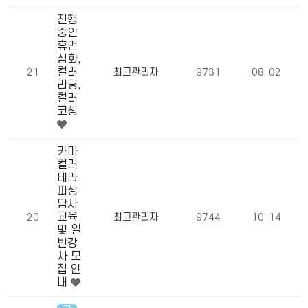
진행
중인
휴먼
심화,
컬러
21
최고관리자
9731
08-02
리딩,
컬러
코칭
카마
컬러
테라
피상
담사
교육
20
최고관리자
9744
10-14
및 일
반강
사 모
집 안
내