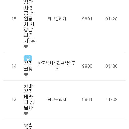
상담
사 3
급 수
업공
15
최고관리자
9801
01-28
지(개
강날
짜연
기)
공
지
컬러
한국색채심리분석연구
14
9806
03-30
코칭
소
카마
컬러
테라
13
최고관리자
9861
11-03
피 상
담사
휴먼