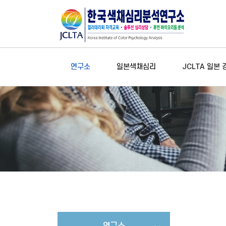
연구소
일본색채심리
JCLTA 일본