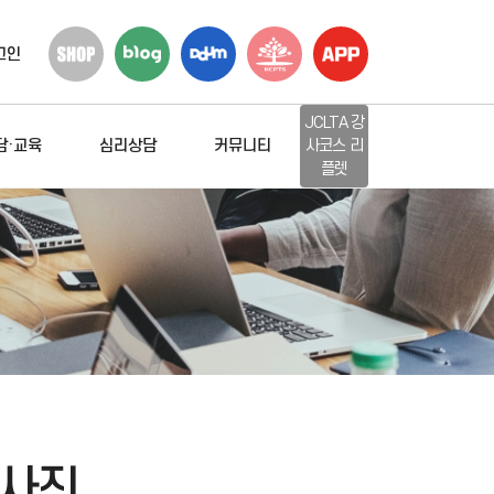
그인
JCLTA 강
담·교육
심리상담
커뮤니티
사코스 리
플렛
동사진