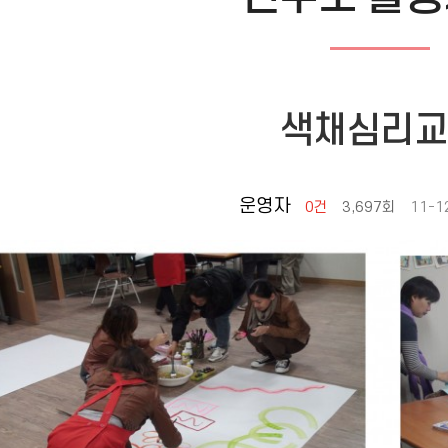
색채심리교
운영자
0건
3,697회
11-1