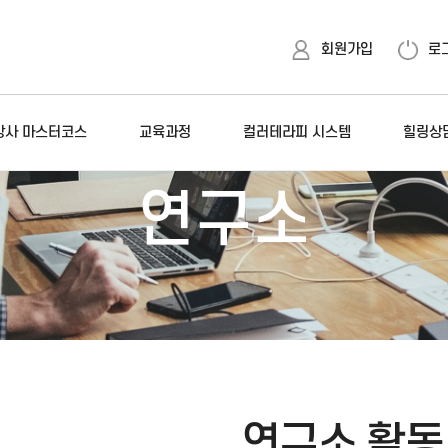
회원가입
로
 강사 마스터코스
교육과정
컬러테라피 시스템
힐링상
연구소
연구소 활