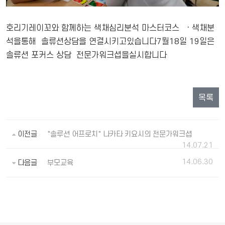
호리기레이꼬와 함께하는 색채심리분석 마스터코스 ㆍ색채분
석을통해 솔류션상담을 연결시키고있습니다7월18일 19일은
솔류션 포커스 상담 전문가워크셥을실시합니다
목록
이전글
"솔루션 어프로치" 나카타 키요시의 전문가워크셥
14.07.21
14.06.30
다음글
부모교육